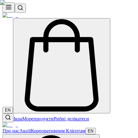
EN
Ікра
Морепродукти
Рибні делікатеси
Про нас
Акції
Корпоративним Клієнтам
EN